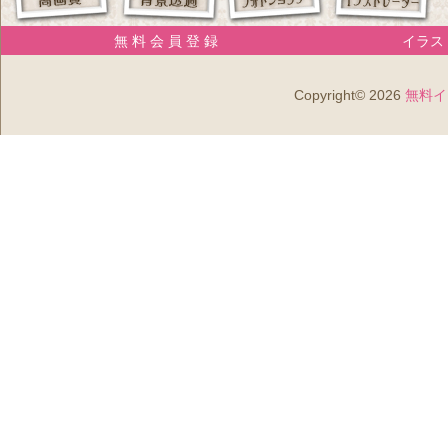
無 料 会 員 登 録
イラスト
Copyright© 2026
無料イ