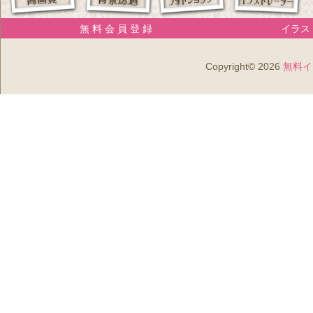
無 料 会 員 登 録
イラスト
Copyright© 2026
無料イ