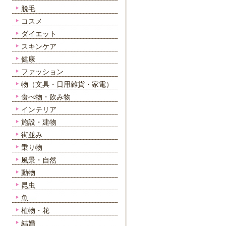
脱毛
コスメ
ダイエット
スキンケア
健康
ファッション
物（文具・日用雑貨・家電）
食べ物・飲み物
インテリア
施設・建物
街並み
乗り物
風景・自然
動物
昆虫
魚
植物・花
結婚