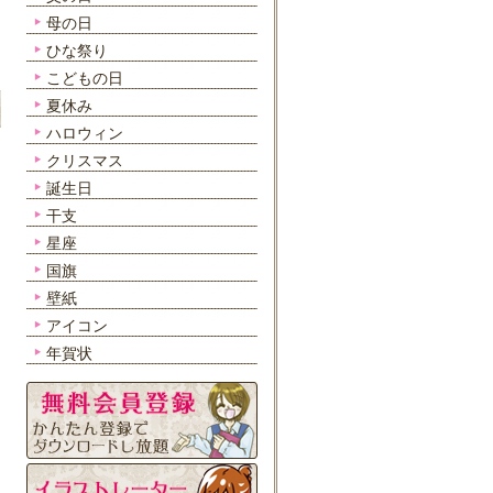
母の日
ひな祭り
こどもの日
夏休み
ハロウィン
クリスマス
誕生日
干支
星座
国旗
壁紙
アイコン
年賀状