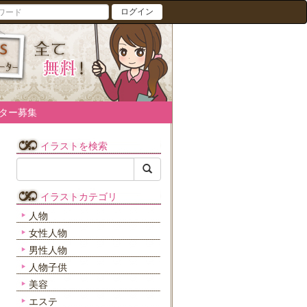
ログイン
ター募集
イラストを検索
イラストカテゴリ
人物
女性人物
男性人物
人物子供
美容
エステ