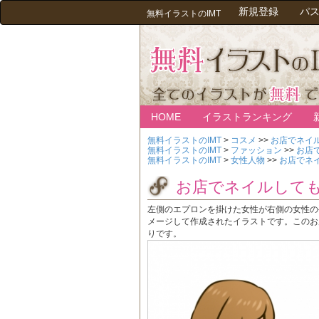
新規登録
パ
無料イラストのIMT
HOME
イラストランキング
無料イラストのIMT
>
コスメ
>>
お店でネイ
無料イラストのIMT
>
ファッション
>>
お店
無料イラストのIMT
>
女性人物
>>
お店でネ
お店でネイルして
左側のエプロンを掛けた女性が右側の女性の
メージして作成されたイラストです。このお
りです。