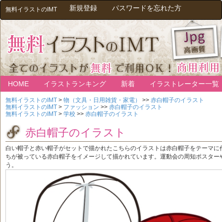
新規登録
パスワードを忘れた方
無料イラストのIMT
HOME
イラストランキング
新着
イラストレーター一覧
無料イラストのIMT
>
物（文具・日用雑貨・家電）
>>
赤白帽子のイラスト
無料イラストのIMT
>
ファッション
>>
赤白帽子のイラスト
無料イラストのIMT
>
学校
>>
赤白帽子のイラスト
赤白帽子のイラスト
白い帽子と赤い帽子がセットで描かれたこちらのイラストは赤白帽子をテーマに
ちが被っている赤白帽子をイメージして描かれています。運動会の周知ポスター
う。