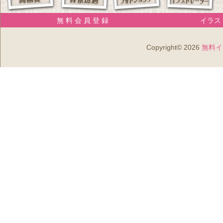
無 料 会 員 登 録
イラスト
Copyright© 2026
無料イ