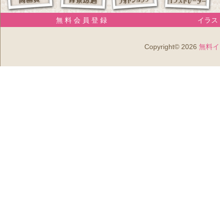
無 料 会 員 登 録
イラスト
Copyright© 2026
無料イ