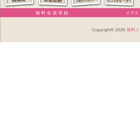
無 料 会 員 登 録
イラスト
Copyright© 2026
無料イ