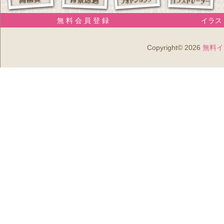
無 料 会 員 登 録
イラスト
Copyright© 2026
無料イ