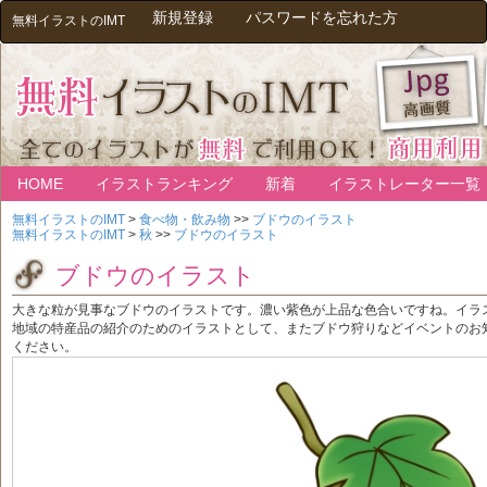
新規登録
パスワードを忘れた方
無料イラストのIMT
HOME
イラストランキング
新着
イラストレーター一覧
無料イラストのIMT
>
食べ物・飲み物
>>
ブドウのイラスト
無料イラストのIMT
>
秋
>>
ブドウのイラスト
ブドウのイラスト
大きな粒が見事なブドウのイラストです。濃い紫色が上品な色合いですね。イラ
地域の特産品の紹介のためのイラストとして、またブドウ狩りなどイベントのお
ください。