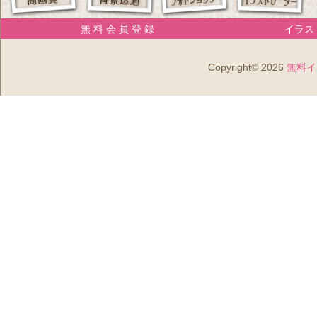
無 料 会 員 登 録
イラスト
Copyright© 2026
無料イ