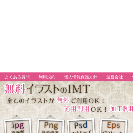
よくある質問
利用規約
個人情報保護方針
運営会社