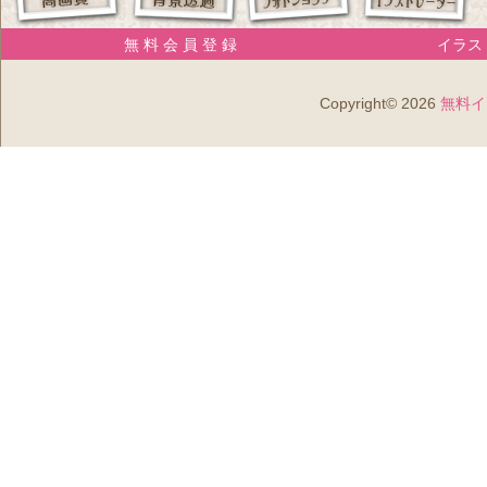
無 料 会 員 登 録
イラスト
Copyright© 2026
無料イ