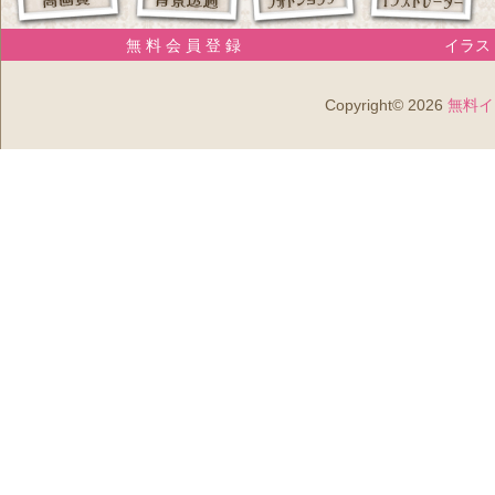
無 料 会 員 登 録
イラスト
Copyright© 2026
無料イ