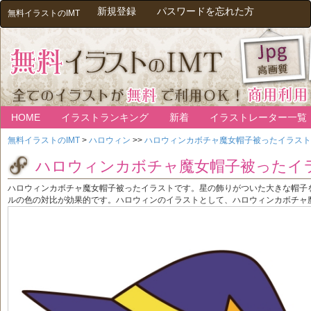
新規登録
パスワードを忘れた方
無料イラストのIMT
HOME
イラストランキング
新着
イラストレーター一覧
無料イラストのIMT
>
ハロウィン
>>
ハロウィンカボチャ魔女帽子被ったイラスト
ハロウィンカボチャ魔女帽子被ったイ
ハロウィンカボチャ魔女帽子被ったイラストです。星の飾りがついた大きな帽子
ルの色の対比が効果的です。ハロウィンのイラストとして、ハロウィンカボチャ