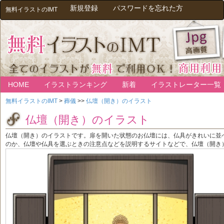
新規登録
パスワードを忘れた方
無料イラストのIMT
HOME
イラストランキング
新着
イラストレーター一覧
無料イラストのIMT
>
葬儀
>>
仏壇（開き）のイラスト
仏壇（開き）のイラスト
仏壇（開き）のイラストです。扉を開いた状態のお仏壇には、仏具がきれいに並
のか、仏壇や仏具を選ぶときの注意点などを説明するサイトなどで、仏壇（開き