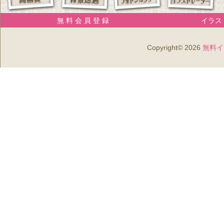
無 料 会 員 登 録
イラスト
Copyright© 2026
無料イ