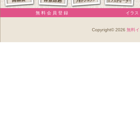
無 料 会 員 登 録
イラスト
Copyright© 2026
無料イ