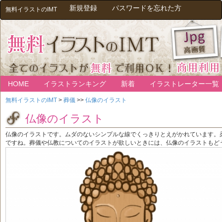
新規登録
パスワードを忘れた方
無料イラストのIMT
HOME
イラストランキング
新着
イラストレーター一覧
無料イラストのIMT
>
葬儀
>>
仏像のイラスト
仏像のイラスト
仏像のイラストです。ムダのないシンプルな線でくっきりとえがかれています。
ですね。葬儀や仏教についてのイラストが欲しいときには、仏像のイラストもど