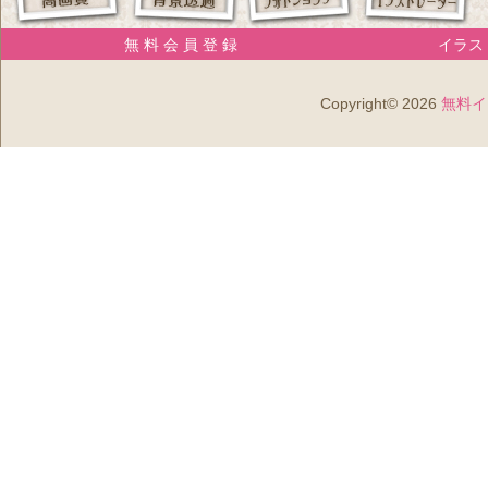
無 料 会 員 登 録
イラスト
Copyright© 2026
無料イ