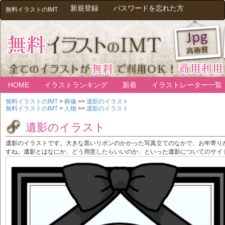
新規登録
パスワードを忘れた方
無料イラストのIMT
HOME
イラストランキング
新着
イラストレーター一覧
無料イラストのIMT
>
葬儀
>>
遺影のイラスト
無料イラストのIMT
>
人物
>>
遺影のイラスト
遺影のイラスト
遺影のイラストです。大きな黒いリボンのかかった写真立てのなかで、お年寄り
すね。遺影とはなにか、どう用意したらいいのか、といった遺影についてのサイ