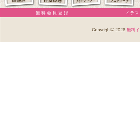
無 料 会 員 登 録
イラスト
Copyright© 2026
無料イ