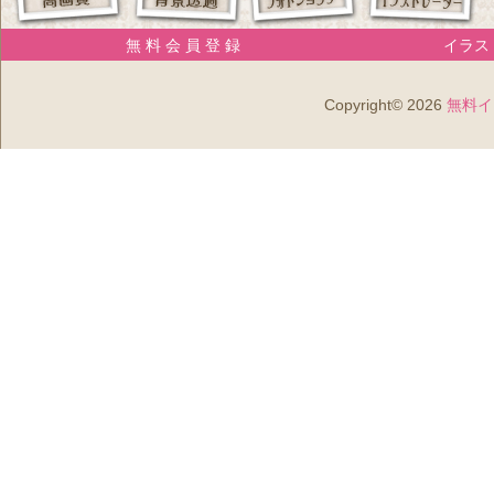
無 料 会 員 登 録
イラスト
Copyright© 2026
無料イ