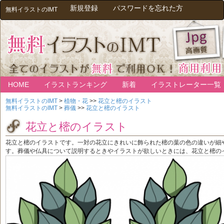
新規登録
パスワードを忘れた方
無料イラストのIMT
HOME
イラストランキング
新着
イラストレーター一覧
無料イラストのIMT
>
植物・花
>>
花立と樒のイラスト
無料イラストのIMT
>
葬儀
>>
花立と樒のイラスト
花立と樒のイラスト
花立と樒のイラストです。一対の花立にきれいに飾られた樒の葉の色の違いが細
す。葬儀や仏具について説明するときやイラストが欲しいときには、花立と樒の