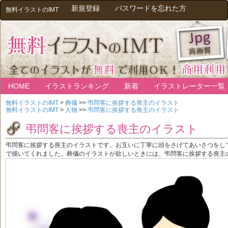
新規登録
パスワードを忘れた方
無料イラストのIMT
HOME
イラストランキング
新着
イラストレーター一覧
無料イラストのIMT
>
葬儀
>>
弔問客に挨拶する喪主のイラスト
無料イラストのIMT
>
人物
>>
弔問客に挨拶する喪主のイラスト
弔問客に挨拶する喪主のイラスト
弔問客に挨拶する喪主のイラストです。お互いに丁寧に頭をさげてあいさつをし
で描いてくれました。葬儀のイラストが欲しいときには、弔問客に挨拶する喪主