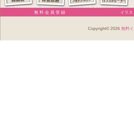
無 料 会 員 登 録
イラスト
Copyright© 2026
無料イ