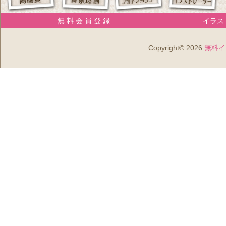
無 料 会 員 登 録
イラスト
Copyright© 2026
無料イ