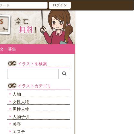
ログイン
ター募集
イラストを検索
イラストカテゴリ
人物
女性人物
男性人物
人物子供
美容
エステ