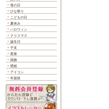
母の日
ひな祭り
こどもの日
夏休み
ハロウィン
クリスマス
誕生日
干支
星座
国旗
壁紙
アイコン
年賀状