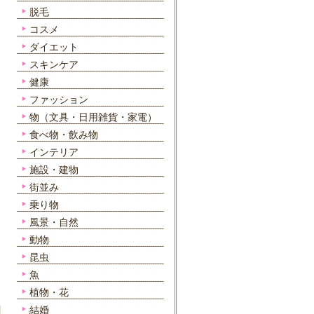
脱毛
コスメ
ダイエット
スキンケア
健康
ファッション
物（文具・日用雑貨・家電）
食べ物・飲み物
インテリア
施設・建物
街並み
乗り物
風景・自然
動物
昆虫
魚
植物・花
結婚