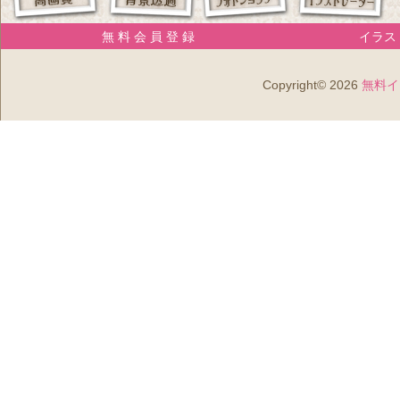
無 料 会 員 登 録
イラスト
Copyright© 2026
無料イ