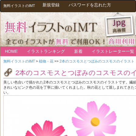
新規登録
パスワードを忘れた方
無料イラストのIMT
HOME
イラストランキング
新着
イラストレーター一覧
無料イラストのIMT
>
植物・花
>>
2本のコスモスとつぼみのコスモスのイラスト
2本のコスモスとつぼみのコスモスの
美しい色合いで描かれた2本のコスモスとつぼみのコスモスのイラストです。繊
きれいなピンク色の花を丁寧に描いてくれました。秋の花として親しまれてきた
い。