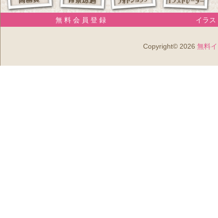
無 料 会 員 登 録
イラスト
Copyright© 2026
無料イ