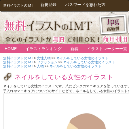
新規登録
パスワードを忘れた方
無料イラストのIMT
HOME
イラストランキング
新着
イラストレーター一覧
無料イラストのIMT
>
女性人物
>>
ネイルをしている女性のイラスト
無料イラストのIMT
>
ファッション
>>
ネイルをしている女性のイラスト
無料イラストのIMT
>
人物
>>
ネイルをしている女性のイラスト
ネイルをしている女性のイラスト
ネイルをしている女性のイラストです。爪にピンクのマニキュアを塗っています
手入れやマニキュアについてのサイトなどで、ネイルをしている女性のイラスト