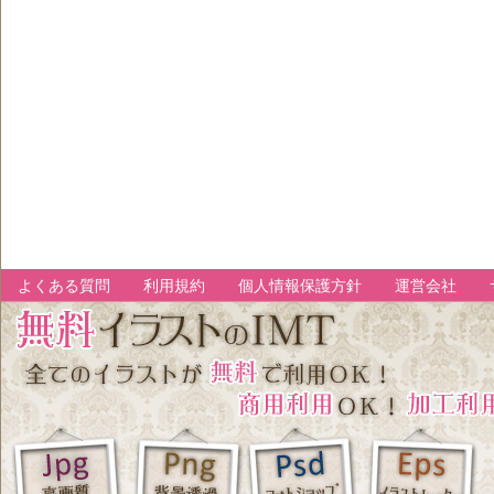
よくある質問
利用規約
個人情報保護方針
運営会社