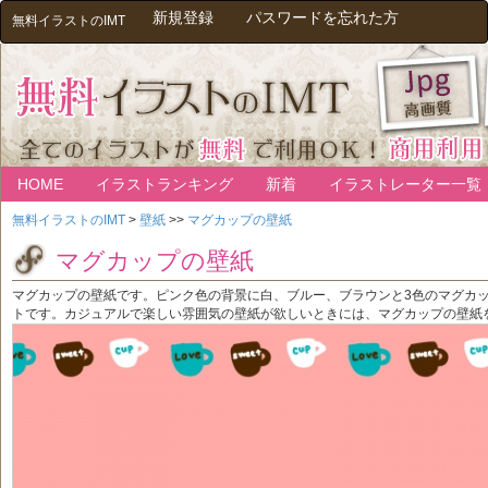
新規登録
パスワードを忘れた方
無料イラストのIMT
HOME
イラストランキング
新着
イラストレーター一覧
無料イラストのIMT
>
壁紙
>>
マグカップの壁紙
マグカップの壁紙
マグカップの壁紙です。ピンク色の背景に白、ブルー、ブラウンと3色のマグカ
トです。カジュアルで楽しい雰囲気の壁紙が欲しいときには、マグカップの壁紙