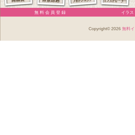
無 料 会 員 登 録
イラスト
Copyright© 2026
無料イ