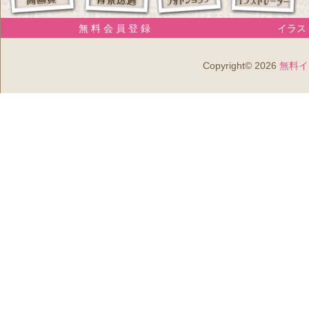
無 料 会 員 登 録
イラスト
Copyright© 2026
無料イ