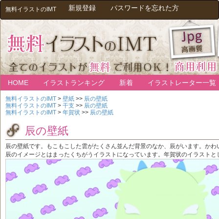
新規登録
パスワードを忘れた方
無料イラストのIMT
HOME
イラストランキング
新着
イラストレーター一覧
無料イラストのIMT
>
壁紙
>>
辰の壁紙
無料イラストのIMT
>
干支
>>
辰の壁紙
無料イラストのIMT
>
年賀状
>>
辰の壁紙
辰の壁紙
辰の壁紙です。もこもこした雲がたくさん並んだ背景のなか、辰がいます。かわ
辰のイメージとはまったくちがうイラストになっています。年賀状のイラストと