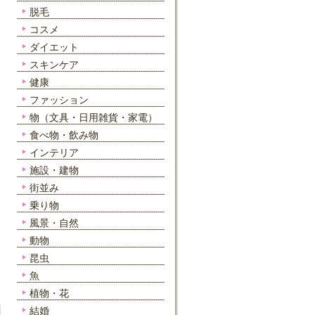
脱毛
コスメ
ダイエット
スキンケア
健康
ファッション
物（文具・日用雑貨・家電）
食べ物・飲み物
インテリア
施設・建物
街並み
乗り物
風景・自然
動物
昆虫
魚
植物・花
結婚