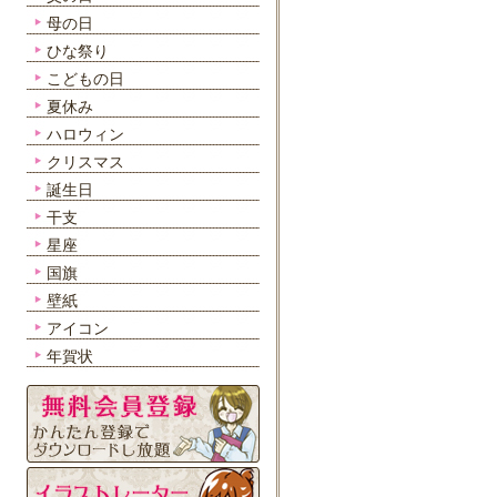
母の日
ひな祭り
こどもの日
夏休み
ハロウィン
クリスマス
誕生日
干支
星座
国旗
壁紙
アイコン
年賀状