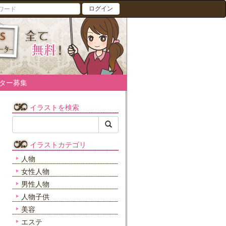
ログイン
ター募集
イラストを検索
イラストカテゴリ
人物
女性人物
男性人物
人物子供
美容
エステ