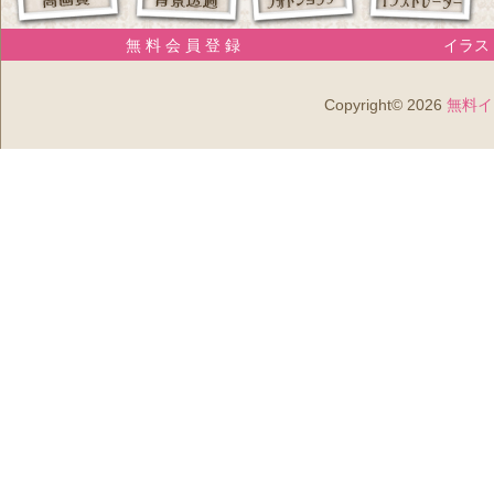
無 料 会 員 登 録
イラスト
Copyright© 2026
無料イ