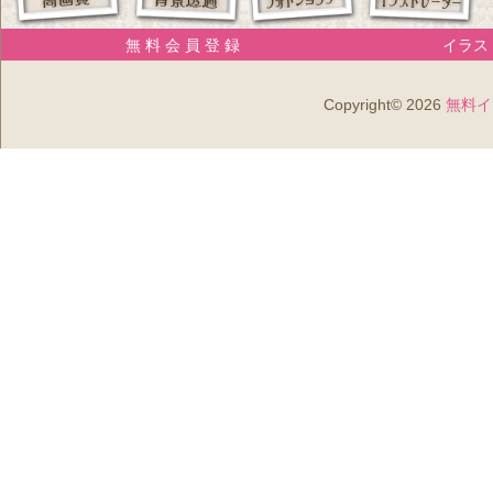
無 料 会 員 登 録
イラスト
Copyright© 2026
無料イ