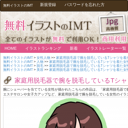
新規登録
パスワードを忘れた方
無料イラストのIMT
HOME
イラストランキング
新着
イラストレーター一覧
無料イラストのIMT
>
女性人物
>>
家庭用脱毛器で腕を脱毛しているTシャツを着
無料イラストのIMT
>
人物
>>
家庭用脱毛器で腕を脱毛しているTシャツを着た女
無料イラストのIMT
>
脱毛
>>
家庭用脱毛器で腕を脱毛しているTシャツを着た女
無料イラストのIMT
>
美容
>>
家庭用脱毛器で腕を脱毛しているTシャツを着た女
家庭用脱毛器で腕を脱毛しているTシ
腕にシェーバーを当てている女性が描かれたこちらの作品は、「家庭用脱毛器で
エステサロンや女子力アップなど、家庭用脱毛器で腕を脱毛している女性のイラ