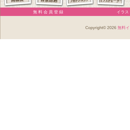
無 料 会 員 登 録
イラスト
Copyright© 2026
無料イ