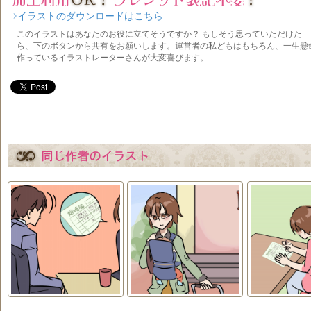
⇒イラストのダウンロードはこちら