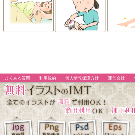
よくある質問
利用規約
個人情報保護方針
運営会社