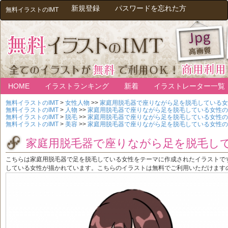
新規登録
パスワードを忘れた方
無料イラストのIMT
HOME
イラストランキング
新着
イラストレーター一覧
無料イラストのIMT
>
女性人物
>>
家庭用脱毛器で座りながら足を脱毛している女
無料イラストのIMT
>
人物
>>
家庭用脱毛器で座りながら足を脱毛している女性の
無料イラストのIMT
>
脱毛
>>
家庭用脱毛器で座りながら足を脱毛している女性の
無料イラストのIMT
>
美容
>>
家庭用脱毛器で座りながら足を脱毛している女性の
家庭用脱毛器で座りながら足を脱毛し
こちらは家庭用脱毛器で足を脱毛している女性をテーマに作成されたイラストで
している女性が描かれています。こちらのイラストは無料でご利用いただけます