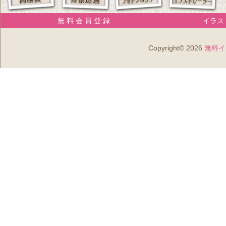
無 料 会 員 登 録
イラスト
Copyright© 2026
無料イ