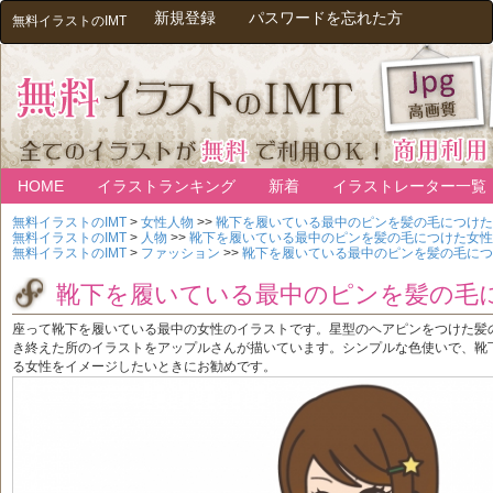
新規登録
パスワードを忘れた方
無料イラストのIMT
HOME
イラストランキング
新着
イラストレーター一覧
無料イラストのIMT
>
女性人物
>>
靴下を履いている最中のピンを髪の毛につけた
無料イラストのIMT
>
人物
>>
靴下を履いている最中のピンを髪の毛につけた女性
無料イラストのIMT
>
ファッション
>>
靴下を履いている最中のピンを髪の毛につ
靴下を履いている最中のピンを髪の毛
座って靴下を履いている最中の女性のイラストです。星型のヘアピンをつけた髪
き終えた所のイラストをアップルさんが描いています。シンプルな色使いで、靴
る女性をイメージしたいときにお勧めです。