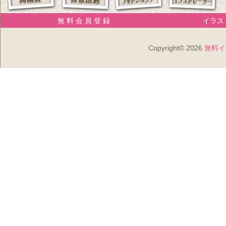
無 料 会 員 登 録
イラスト
Copyright© 2026
無料イ