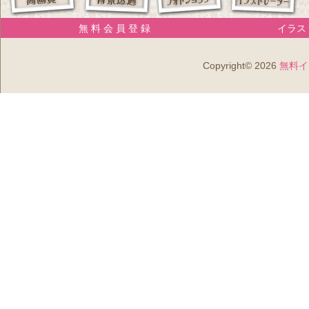
無 料 会 員 登 録
イラスト
Copyright© 2026
無料イ