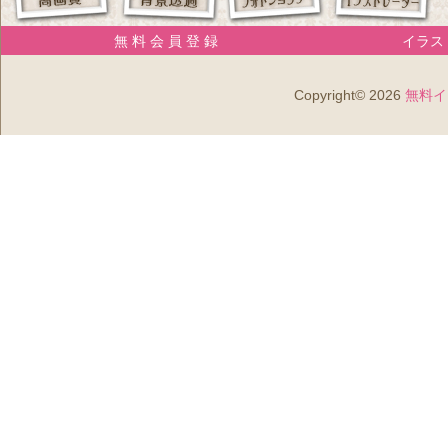
無 料 会 員 登 録
イラスト
Copyright© 2026
無料イ