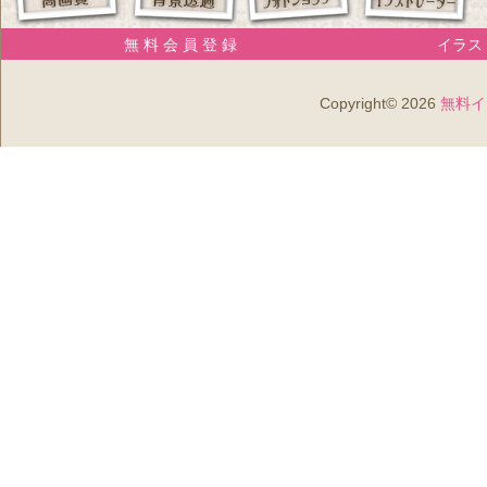
無 料 会 員 登 録
イラスト
Copyright© 2026
無料イ