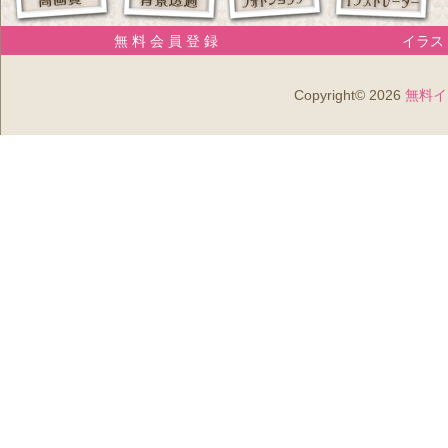
無 料 会 員 登 録
イラスト
Copyright© 2026
無料イ