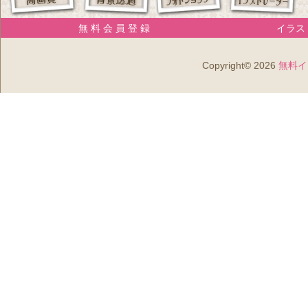
無 料 会 員 登 録
イラスト
Copyright© 2026
無料イ