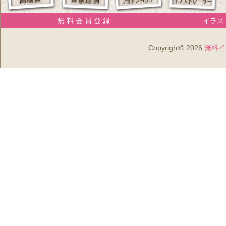
無 料 会 員 登 録
イラスト
Copyright© 2026
無料イ