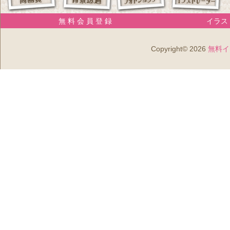
無 料 会 員 登 録
イラスト
Copyright© 2026
無料イ