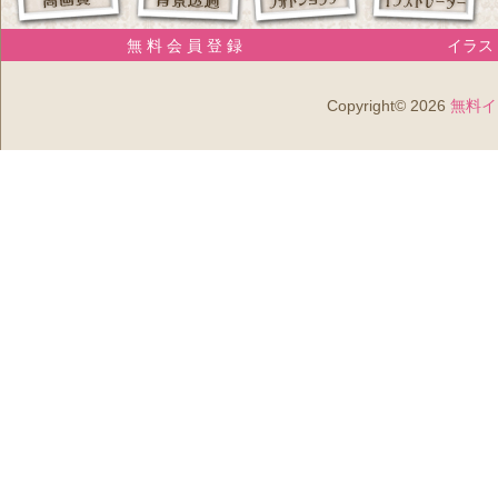
無 料 会 員 登 録
イラスト
Copyright© 2026
無料イ