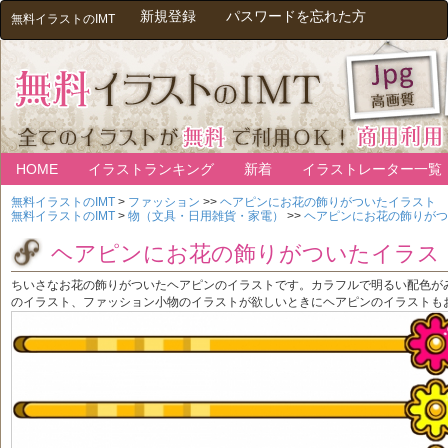
新規登録
パスワードを忘れた方
無料イラストのIMT
HOME
イラストランキング
新着
イラストレーター一覧
無料イラストのIMT
>
ファッション
>>
ヘアピンにお花の飾りがついたイラスト
無料イラストのIMT
>
物（文具・日用雑貨・家電）
>>
ヘアピンにお花の飾りがつ
ヘアピンにお花の飾りがついたイラス
ちいさなお花の飾りがついたヘアピンのイラストです。カラフルで明るい配色が
のイラスト、ファッション小物のイラストが欲しいときにヘアピンのイラストも