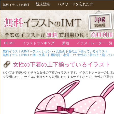
新規登録
パスワードを忘れた方
無料イラストのIMT
HOME
イラストランキング
新着
イラストレーター一覧
無料イラストのIMT
>
ファッション
>>
女性の下着の上下揃っているイラスト
無料イラストのIMT
>
物（文具・日用雑貨・家電）
>>
女性の下着の上下揃ってい
女性の下着の上下揃っているイラスト
シンプルで使いやすそうな女性の下着のイラストです。イラストレータ―のしほ
を説明したり、サイズの測りかたを説明したりするサイトなどで、女性の下着の