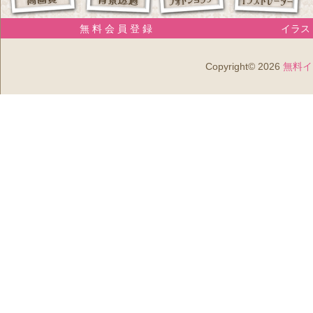
無 料 会 員 登 録
イラスト
Copyright© 2026
無料イ