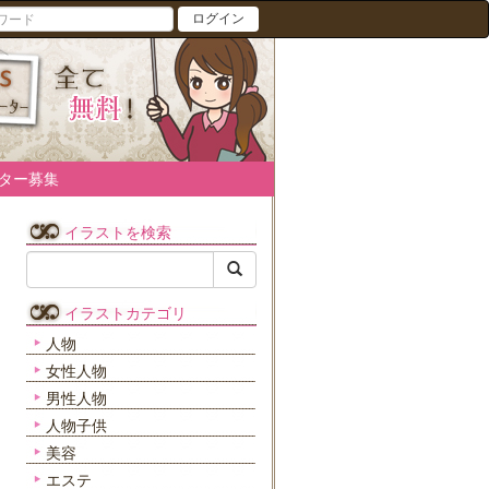
ログイン
ター募集
イラストを検索
イラストカテゴリ
人物
女性人物
男性人物
人物子供
美容
エステ