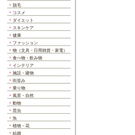
脱毛
コスメ
ダイエット
スキンケア
健康
ファッション
物（文具・日用雑貨・家電）
食べ物・飲み物
インテリア
施設・建物
街並み
乗り物
風景・自然
動物
昆虫
魚
植物・花
結婚