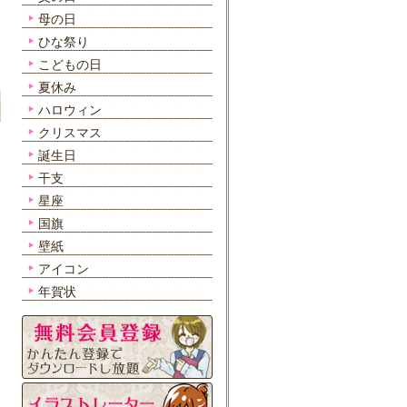
母の日
ひな祭り
こどもの日
夏休み
ハロウィン
クリスマス
誕生日
干支
星座
国旗
壁紙
アイコン
年賀状