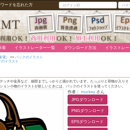
スワードを忘れた方
新着
イラストレーター一覧
ダウンロード方法
イラストレー
家電）
>>
バックのイラスト
クのイラスト
テッチや金具など、細部までしっかりと描かれています。たっぷりと荷物が入りそ
ション小物のイラストが欲しいときには、バックのイラストを使ってください。
作者：
muckey
さん
JPGダウンロード
PNGダウンロード
EPSダウンロード