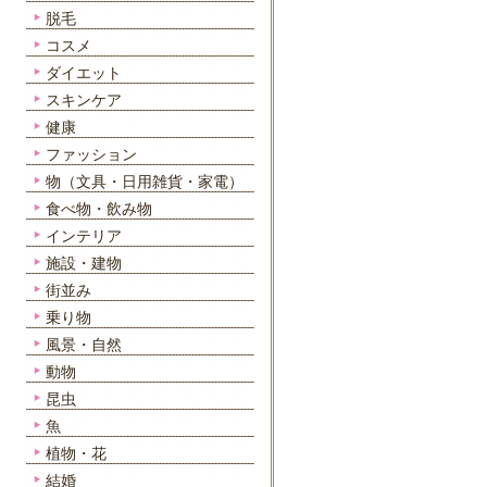
脱毛
コスメ
ダイエット
スキンケア
健康
ファッション
物（文具・日用雑貨・家電）
食べ物・飲み物
インテリア
施設・建物
街並み
乗り物
風景・自然
動物
昆虫
魚
植物・花
結婚