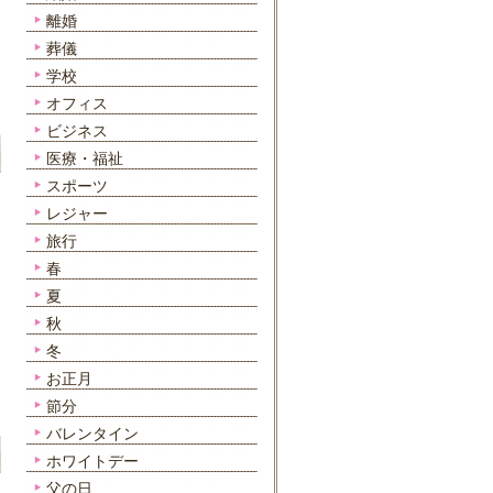
離婚
葬儀
学校
オフィス
ビジネス
医療・福祉
スポーツ
レジャー
旅行
春
夏
秋
冬
お正月
節分
バレンタイン
ホワイトデー
父の日