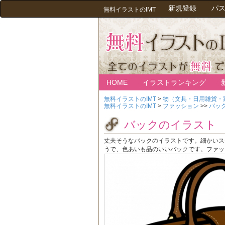
新規登録
パ
無料イラストのIMT
HOME
イラストランキング
無料イラストのIMT
>
物（文具・日用雑貨・
無料イラストのIMT
>
ファッション
>>
バッ
バックのイラスト
丈夫そうなバックのイラストです。細かいス
うで、色あいも品のいいバックです。ファッ