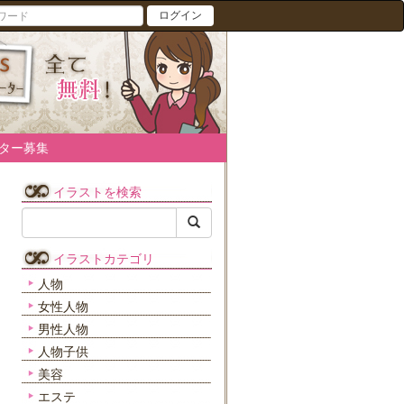
ログイン
ター募集
イラストを検索
イラストカテゴリ
人物
女性人物
男性人物
人物子供
美容
エステ