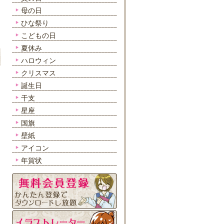
母の日
ひな祭り
こどもの日
夏休み
ハロウィン
クリスマス
誕生日
干支
星座
国旗
壁紙
アイコン
年賀状