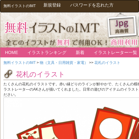
新規登録
パスワードを忘れた方
無料イラストのIMT
HOME
イラストランキング
新着
イラストレーター一覧
無料イラストのIMT
>
物（文具・日用雑貨・家電）
>>
花札のイラスト
花札のイラスト
たくさんの花札のイラストです。赤い縁どりのラインが鮮やかで、たくさんの模
ラストレータ―のAKさんが描いてくれました。日常の遊びのアイテムのイラス
ださい。