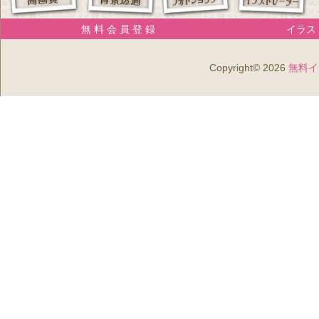
無 料 会 員 登 録
イラスト
Copyright© 2026
無料イ