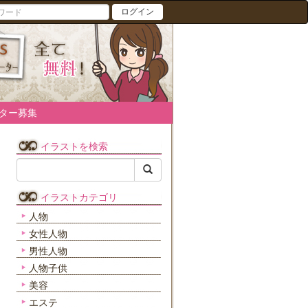
ログイン
ター募集
イラストを検索
イラストカテゴリ
人物
女性人物
男性人物
人物子供
美容
エステ