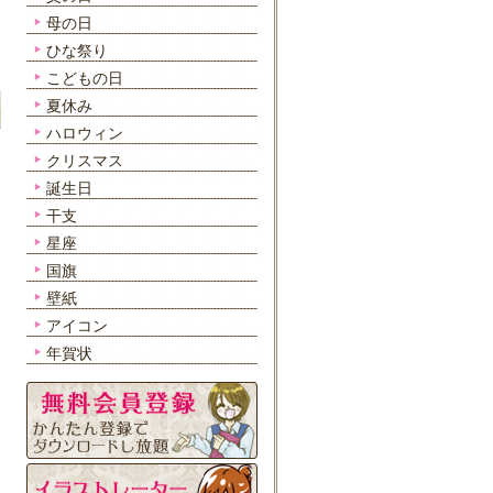
母の日
ひな祭り
こどもの日
夏休み
ハロウィン
クリスマス
誕生日
干支
星座
国旗
壁紙
アイコン
年賀状