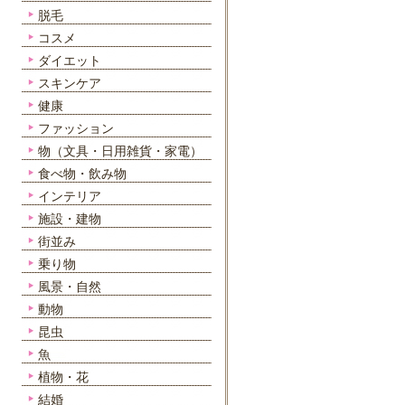
脱毛
コスメ
ダイエット
スキンケア
健康
ファッション
物（文具・日用雑貨・家電）
食べ物・飲み物
インテリア
施設・建物
街並み
乗り物
風景・自然
動物
昆虫
魚
植物・花
結婚