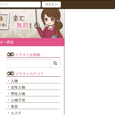
ログイン
ター募集
イラストを検索
イラストカテゴリ
人物
女性人物
男性人物
人物子供
美容
エステ