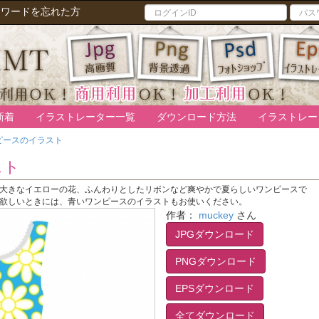
スワードを忘れた方
新着
イラストレーター一覧
ダウンロード方法
イラストレー
ピースのイラスト
スト
大きなイエローの花、ふんわりとしたリボンなど爽やかで夏らしいワンピースで
欲しいときには、青いワンピースのイラストもお使いください。
作者：
muckey
さん
JPGダウンロード
PNGダウンロード
EPSダウンロード
全てダウンロード