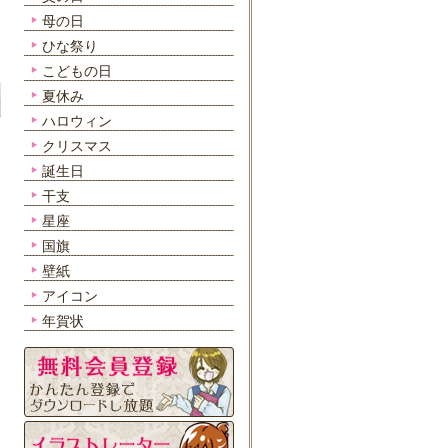
母の日
ひな祭り
こどもの日
夏休み
ハロウィン
クリスマス
誕生日
干支
星座
国旗
壁紙
アイコン
年賀状