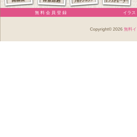
無 料 会 員 登 録
イラスト
Copyright© 2026
無料イ