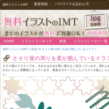
新規登録
パスワードを忘れた方
無料イラストのIMT
HOME
イラストランキング
新着
イラストレーター一覧
無料イラストのIMT
>
星座
>>
さそり座の周りを星が囲んでいるイラスト
さそり座の周りを星が囲んでいるイラ
さそり座のイラストです。大きなはさみや長い尾がよく目立っています。恐れら
かわいらしい雰囲気になっています。星座をモチーフにしたイラストが欲しいと
い。