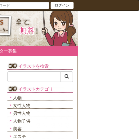
ログイン
ター募集
イラストを検索
イラストカテゴリ
人物
女性人物
男性人物
人物子供
美容
エステ