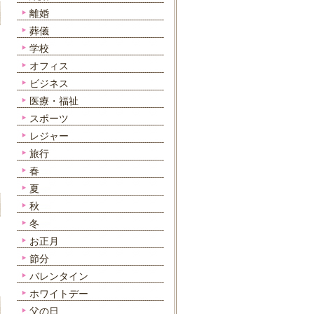
離婚
葬儀
学校
オフィス
ビジネス
医療・福祉
スポーツ
レジャー
旅行
春
夏
秋
冬
お正月
節分
バレンタイン
ホワイトデー
父の日