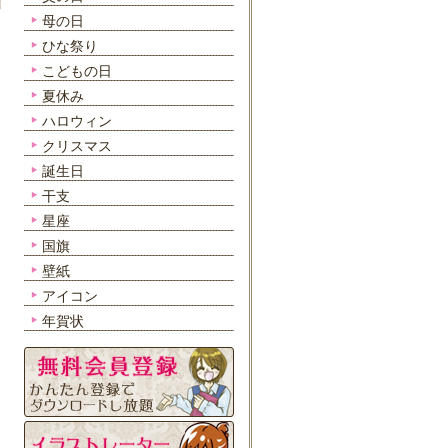
母の日
ひな祭り
こどもの日
夏休み
ハロウィン
クリスマス
誕生日
干支
星座
国旗
壁紙
アイコン
年賀状