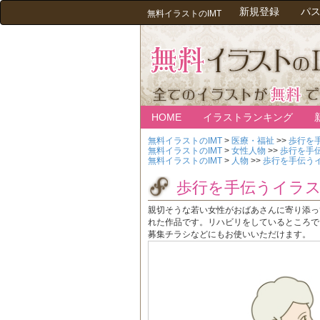
新規登録
パ
無料イラストのIMT
HOME
イラストランキング
無料イラストのIMT
>
医療・福祉
>>
歩行を
無料イラストのIMT
>
女性人物
>>
歩行を手
無料イラストのIMT
>
人物
>>
歩行を手伝う
歩行を手伝うイラ
親切そうな若い女性がおばあさんに寄り添っ
れた作品です。リハビリをしているところで
募集チラシなどにもお使いいただけます。