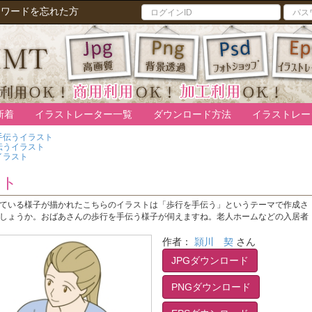
スワードを忘れた方
新着
イラストレーター一覧
ダウンロード方法
イラストレー
手伝うイラスト
伝うイラスト
イラスト
スト
ている様子が描かれたこちらのイラストは「歩行を手伝う」というテーマで作成さ
しょうか。おばあさんの歩行を手伝う様子が伺えますね。老人ホームなどの入居者
作者：
頴川 契
さん
JPGダウンロード
PNGダウンロード