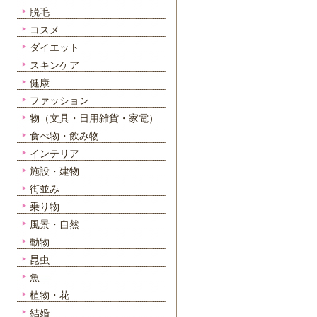
脱毛
コスメ
ダイエット
スキンケア
健康
ファッション
物（文具・日用雑貨・家電）
食べ物・飲み物
インテリア
施設・建物
街並み
乗り物
風景・自然
動物
昆虫
魚
植物・花
結婚