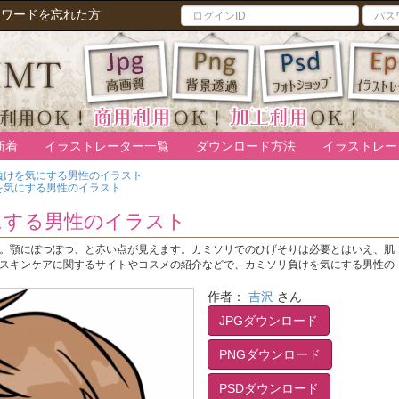
スワードを忘れた方
新着
イラストレーター一覧
ダウンロード方法
イラストレー
負けを気にする男性のイラスト
を気にする男性のイラスト
にする男性のイラスト
。顎にぽつぽつ、と赤い点が見えます。カミソリでのひげそりは必要とはいえ、肌
スキンケアに関するサイトやコスメの紹介などで、カミソリ負けを気にする男性の
作者：
吉沢
さん
JPGダウンロード
PNGダウンロード
PSDダウンロード