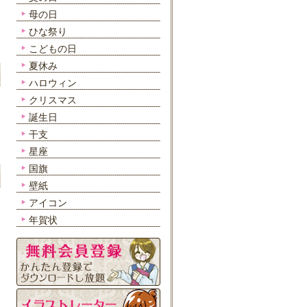
母の日
ひな祭り
こどもの日
夏休み
ハロウィン
クリスマス
誕生日
干支
星座
国旗
壁紙
アイコン
年賀状