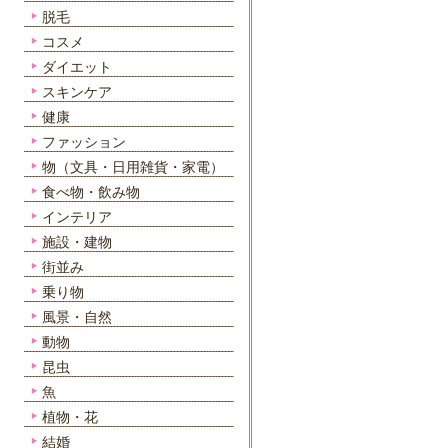
脱毛
コスメ
ダイエット
スキンケア
健康
ファッション
物（文具・日用雑貨・家電）
食べ物・飲み物
インテリア
施設・建物
街並み
乗り物
風景・自然
動物
昆虫
魚
植物・花
結婚