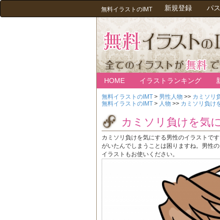
新規登録
パ
無料イラストのIMT
HOME
イラストランキング
無料イラストのIMT
>
男性人物
>>
カミソリ
無料イラストのIMT
>
人物
>>
カミソリ負け
カミソリ負けを気
カミソリ負けを気にする男性のイラストです
がいたんでしまうことは困りますね。男性の
イラストもお使いください。