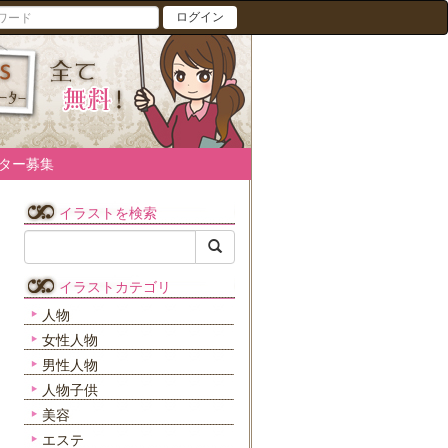
ログイン
ター募集
イラストを検索
イラストカテゴリ
人物
女性人物
男性人物
人物子供
美容
エステ