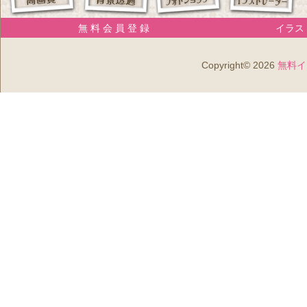
無 料 会 員 登 録
イラスト
Copyright© 2026
無料イ