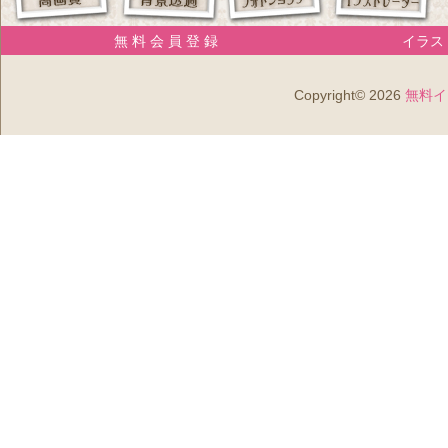
無 料 会 員 登 録
イラスト
Copyright© 2026
無料イ